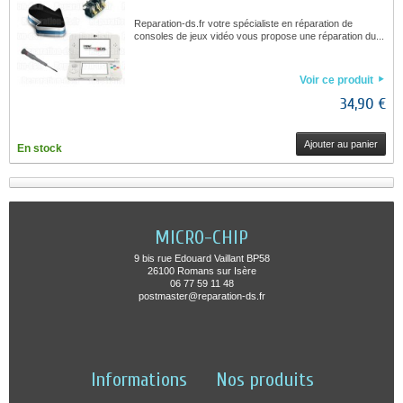
Reparation-ds.fr votre spécialiste en réparation de
consoles de jeux vidéo vous propose une réparation du...
Voir ce produit
34,90 €
Ajouter au panier
En stock
MICRO-CHIP
9 bis rue Edouard Vaillant BP58
26100 Romans sur Isère
06 77 59 11 48
postmaster@reparation-ds.fr
Informations
Nos produits