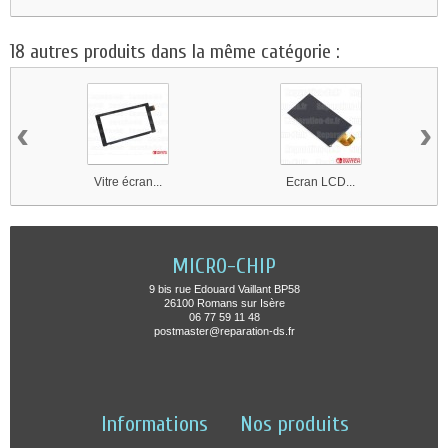
18 autres produits dans la même catégorie :
‹
›
Vitre écran...
Ecran LCD...
MICRO-CHIP
9 bis rue Edouard Vaillant BP58
26100 Romans sur Isère
06 77 59 11 48
postmaster@reparation-ds.fr
Informations
Nos produits