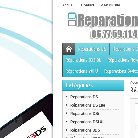
Accueil
Contact
Plan du site
Réparations DS
Réparations D
Réparations 3DS XL
Réparations Ne
Réparations Wii U
Réparations Switc
Accu
Catégories
Ré
Réparations DS
Réparations DS Lite
Réparations DSi
Réparations DSi Xl
Réparations 3DS