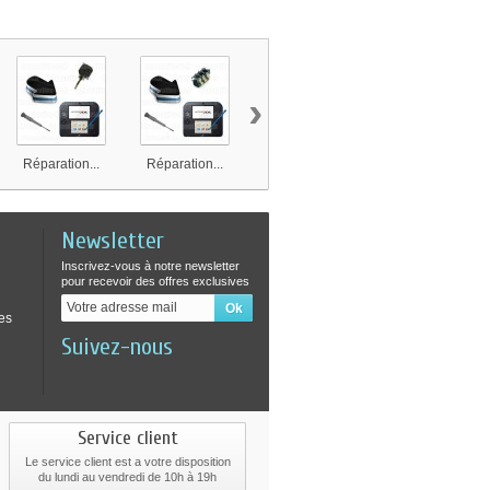
›
Réparation...
Réparation...
Modification...
Réparation...
Newsletter
Inscrivez-vous à notre newsletter
pour recevoir des offres exclusives
es
Suivez-nous
Service client
Le service client est a votre disposition
du lundi au vendredi de 10h à 19h