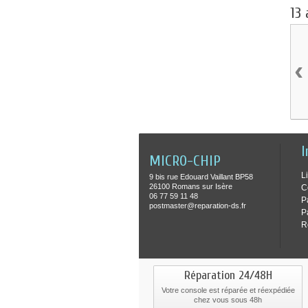
13 
‹
I
MICRO-CHIP
L
9 bis rue Edouard Vaillant BP58
26100 Romans sur Isère
C
06 77 59 11 48
P
postmaster@reparation-ds.fr
P
R
Réparation 24/48H
Votre console est réparée et réexpédiée
chez vous sous 48h