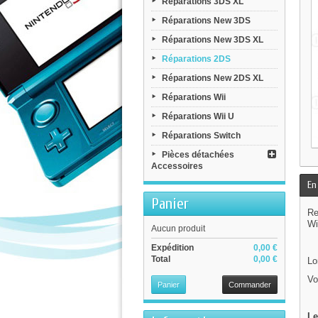
Réparations 3DS XL
Réparations New 3DS
Réparations New 3DS XL
Réparations 2DS
Réparations New 2DS XL
Réparations Wii
Réparations Wii U
Réparations Switch
Pièces détachées
Accessoires
En
Panier
Re
Wi
Aucun produit
Expédition
0,00 €
Total
0,00 €
Lo
Vo
Panier
Commander
Le