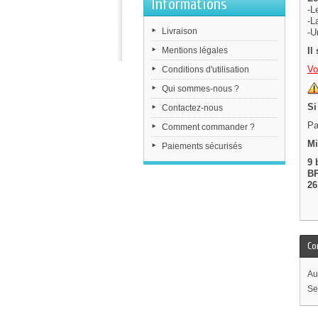
Informations
-L
-L
Livraison
-U
Mentions légales
Il
Vo
Conditions d'utilisation
Qui sommes-nous ?
Si
Contactez-nous
Pa
Comment commander ?
Mi
Paiements sécurisés
9 
B
26
Co
Au
Se