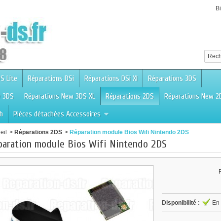
B
S Lite
Réparations DSi
Réparations DSi Xl
Réparations 3DS
w 3DS
Réparations New 3DS XL
Réparations 2DS
Réparations New 2
h
Pièces détachées Accessoires
eil
>
Réparations 2DS
>
Réparation module Bios Wifi Nintendo 2DS
paration module Bios Wifi Nintendo 2DS
Disponibilité :
En 