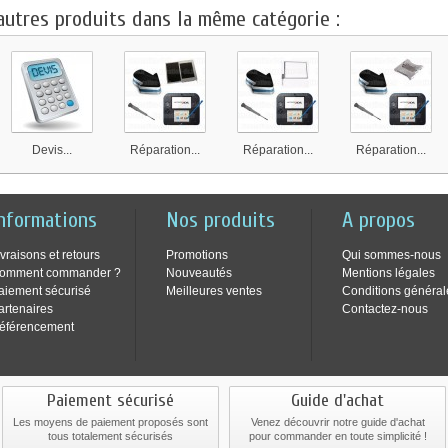
autres produits dans la même catégorie :
Devis...
Réparation...
Réparation...
Réparation...
nformations
Nos produits
A propos
ivraisons et retours
Promotions
Qui sommes-nous
omment commander ?
Nouveautés
Mentions légales
aiement sécurisé
Meilleures ventes
Conditions général
artenaires
Contactez-nous
éférencement
Paiement sécurisé
Guide d'achat
Les moyens de paiement proposés sont
Venez découvrir notre guide d'achat
tous totalement sécurisés
pour commander en toute simplicité !