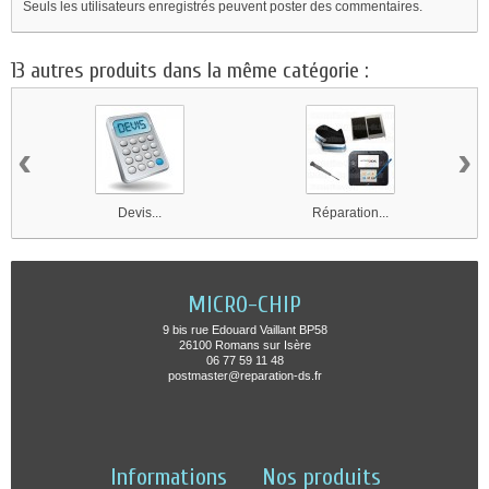
Seuls les utilisateurs enregistrés peuvent poster des commentaires.
13 autres produits dans la même catégorie :
‹
›
Devis...
Réparation...
MICRO-CHIP
9 bis rue Edouard Vaillant BP58
26100 Romans sur Isère
06 77 59 11 48
postmaster@reparation-ds.fr
Informations
Nos produits